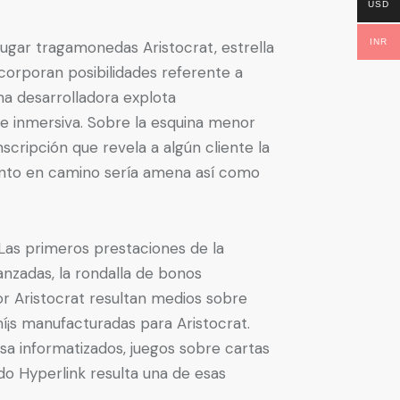
USD
INR
 jugar tragamonedas Aristocrat, estrella
ncorporan posibilidades referente a
a desarrolladora explota
 inmersiva. Sobre la esquina menor
scripción que revela a algún cliente la
ento en camino serí­a amena así­ como
Las primeros prestaciones de la
nzadas, la rondalla de bonos
r Aristocrat resultan medios sobre
¡s manufacturadas para Aristocrat.
a informatizados, juegos sobre cartas
do Hyperlink resulta una de esas