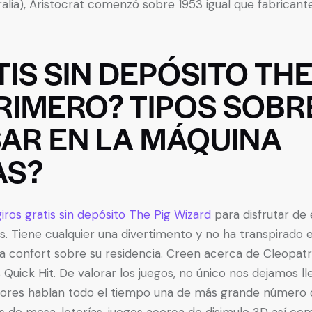
ralia), Aristocrat comenzó sobre 1953 igual que fabrican
IS SIN DEPÓSITO THE
PRIMERO? TIPOS SOB
SAR EN LA MÁQUINA
AS?
iros gratis sin depósito The Pig Wizard
para disfrutar d
 Tiene cualquier una divertimento y no ha transpirado e
 confort sobre su residencia. Creen acerca de Cleopatr
Quick Hit. De valorar los juegos, no único nos dejamos l
adores hablan todo el tiempo una de más grande número d