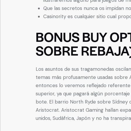
Que las secretos nunca os impidan no
Casinority es cualquier sitio cual pro
BONUS BUY OPT
SOBRE REBAJA
Los asuntos de sus tragamonedas oscila
temas más profusamente usadas sobre Ari
entonces lo veremos reflejado referente
superior, ya que pagará algún porcentaj
bote. El barrio North Ryde sobre Sídney 
Aristocrat. Aristocrat Gaming hallan exp
unidos, Sudáfrica, Japón y no ha transpir