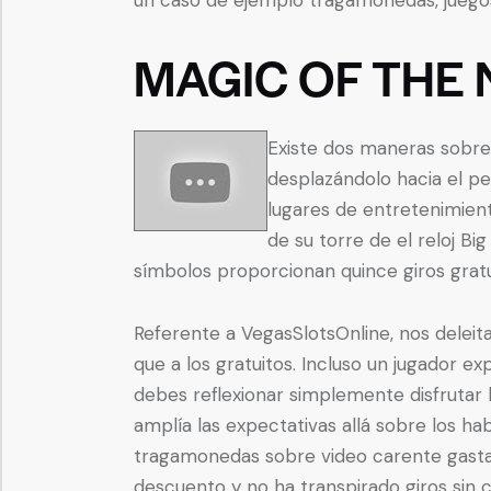
un caso de ejemplo tragamonedas, juegos
MAGIC OF THE 
Existe dos maneras sobre i
desplazándolo hacia el p
lugares de entretenimien
de su torre de el reloj Bi
símbolos proporcionan quince giros gratu
Referente a VegasSlotsOnline, nos delei
que a los gratuitos. Incluso un jugador
debes reflexionar simplemente disfrutar
amplía las expectativas allá sobre los h
tragamonedas sobre video carente gasta
descuento y no ha transpirado giros sin 