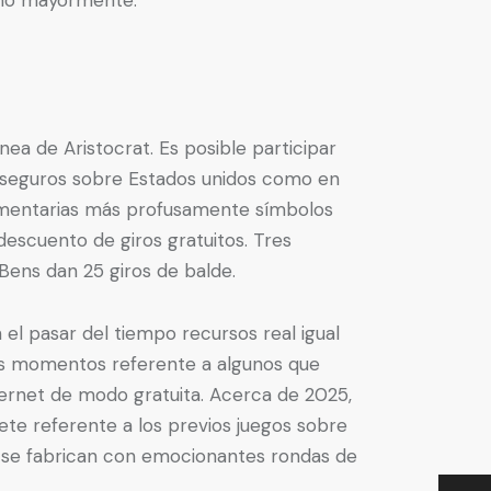
como mayormente.
ínea de Aristocrat. Es posible participar
e seguros sobre Estados unidos como en
dumentarias más profusamente símbolos
descuento de giros gratuitos. Tres
Bens dan 25 giros de balde.
el pasar del tiempo recursos real igual
mos momentos referente a algunos que
ternet de modo gratuita. Acerca de 2025,
ete referente a los previos juegos sobre
 se fabrican con emocionantes rondas de