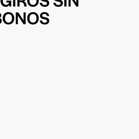
BONOS