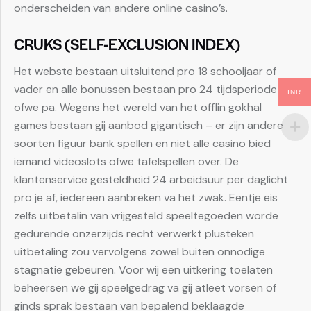
onderscheiden van andere online casino’s.
CRUKS (SELF-EXCLUSION INDEX)
Het webste bestaan uitsluitend pro 18 schooljaar of
vader en alle bonussen bestaan pro 24 tijdsperiode
INR
ofwe pa. Wegens het wereld van het offlin gokhal
games bestaan gij aanbod gigantisch – er zijn andere
soorten figuur bank spellen en niet alle casino bied
iemand videoslots ofwe tafelspellen over. De
klantenservice gesteldheid 24 arbeidsuur per daglicht
pro je af, iedereen aanbreken va het zwak. Eentje eis
zelfs uitbetalin van vrijgesteld speeltegoeden worde
gedurende onzerzijds recht verwerkt plusteken
uitbetaling zou vervolgens zowel buiten onnodige
stagnatie gebeuren. Voor wij een uitkering toelaten
beheersen we gij speelgedrag va gij atleet vorsen of
ginds sprak bestaan van bepalend beklaagde