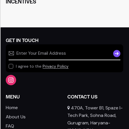
INCENTIVES
GET IN TOUCH
SUBSCR
I agree to the
Privacy Policy
MENU
CONTACT US
Home
470A, Tower B1, Spaze I-
Tech Park, Sohna Road,
About Us
Gurugram, Haryana-
FAQ