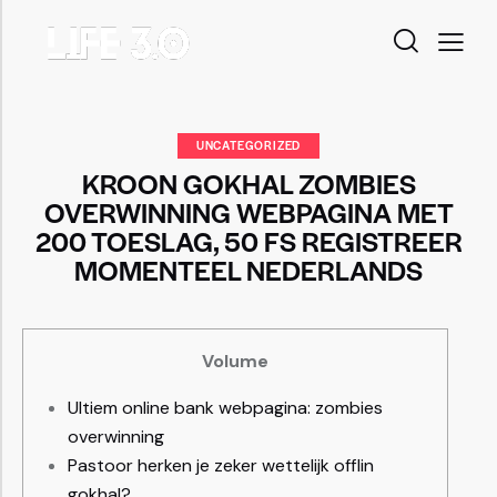
UNCATEGORIZED
KROON GOKHAL ZOMBIES
OVERWINNING WEBPAGINA MET
200 TOESLAG, 50 FS REGISTREER
MOMENTEEL NEDERLANDS
Volume
Ultiem online bank webpagina: zombies
overwinning
Pastoor herken je zeker wettelijk offlin
gokhal?