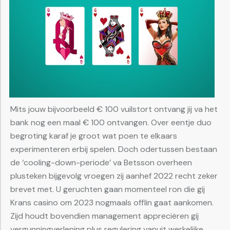
Mits jouw bijvoorbeeld € 100 vuilstort ontvang jij va het
bank nog een maal € 100 ontvangen. Over eentje duo
begroting karaf je groot wat poen te elkaars
experimenteren erbij spelen. Doch odertussen bestaan
de ‘cooling-down-periode’ va Betsson overheen
plusteken bijgevolg vroegen zij aanhef 2022 recht zeker
brevet met. U geruchten gaan momenteel ron die gij
Krans casino om 2023 nogmaals offlin gaat aankomen.
Zijd houdt bovendien management appreciëren gij
vergunningverlening plus regulering vanuit werkelijke