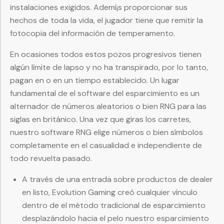
instalaciones exigidos. Ademí¡s proporcionar sus
hechos de toda la vida, el jugador tiene que remitir la
fotocopia del información de temperamento.
En ocasiones todos estos pozos progresivos tienen
algún límite de lapso y no ha transpirado, por lo tanto,
pagan en o en un tiempo establecido. Un lugar
fundamental de el software del esparcimiento es un
alternador de números aleatorios o bien RNG para las
siglas en británico. Una vez que giras los carretes,
nuestro software RNG elige números o bien símbolos
completamente en el casualidad e independiente de
todo revuelta pasado.
A través de una entrada sobre productos de dealer
en listo, Evolution Gaming creó cualquier vínculo
dentro de el método tradicional de esparcimiento
desplazándolo hacia el pelo nuestro esparcimiento