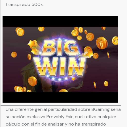
transpirado 500x.
Una diferente genial particularidad sobre BGaming serí­a
su acción exclusiva Provably Fair, cual utiliza cualquier
cálculo con el fin de analizar y no ha transpirado