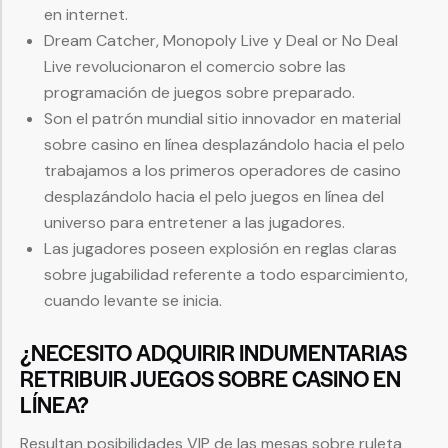
en internet.
Dream Catcher, Monopoly Live y Deal or No Deal
Live revolucionaron el comercio sobre las
programación de juegos sobre preparado.
Son el patrón mundial sitio innovador en material
sobre casino en línea desplazándolo hacia el pelo
trabajamos a los primeros operadores de casino
desplazándolo hacia el pelo juegos en línea del
universo para entretener a las jugadores.
Las jugadores poseen explosión en reglas claras
sobre jugabilidad referente a todo esparcimiento,
cuando levante se inicia.
¿NECESITO ADQUIRIR INDUMENTARIAS
RETRIBUIR JUEGOS SOBRE CASINO EN
LÍNEA?
Resultan posibilidades VIP de las mesas sobre ruleta