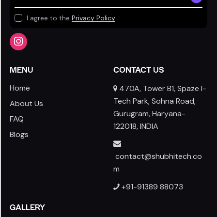
I agree to the
Privacy Policy
MENU
CONTACT US
Home
470A, Tower B1, Spaze I-
Tech Park, Sohna Road,
About Us
Gurugram, Haryana-
FAQ
122018, INDIA
Blogs
contact@shubhitech.co
m
+91-91389 88073
GALLERY