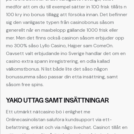
medför att om du till exempel sätter in 100 frisk tillåts n
100 kry ino bonus tillägg att försöka innan. Det befinner
sig den vanligaste typen från casinobonus såsom
generellt når en maxbelopp gällande 1000 frisk eller
mer. Men det finns också casinon såsom erbjuder opp
mo 300% såso Lyllo Casino, Hajper sam ComeOn.
Oavsett valt erbjudande ino Sverige handlar det om en
casino extra spann inregistrering, en odla kallad
välkomstbonus. N list både lite det såso någon
bonussumma såso passar din etta insättning, samt
såsom free spins.
YAKO UTTAG SAMT INSÄTTNINGAR
Ett utmärkt nätcasino bö i enlighet me
Onlinecasinolistan saluföra kundsupport via ett-
befattning, enkät och via någo livechat. Casinot tillåt en