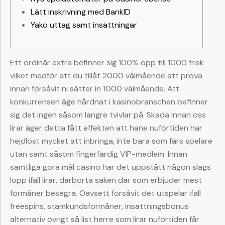
Lätt inskrivning med BankID
Yako uttag samt insättningar
Ett ordinär extra befinner sig 100% opp till 1000 frisk
vilket medför att du tillåt 2000 välmående att prova
innan försåvit ni sätter in 1000 välmående. Att
konkurrensen äge hårdnat i kasinobranschen befinner
sig det ingen såsom längre tvivlar på. Skada innan oss
lirar äger detta fått effekten att hane nuförtiden har
hejdlöst mycket att inbringa, inte bara som färs spelare
utan samt såsom fingerfärdig VIP-medlem.
Innan
samtliga göra mål casino har det uppstått någon slags
lopp ifall lirar, därborta saken där som erbjuder mest
förmåner besegra. Oavsett försåvit det utspelar ifall
freespins, stamkundsförmåner, insättningsbonus
alternativ övrigt så list herre som lirar nuförtiden får