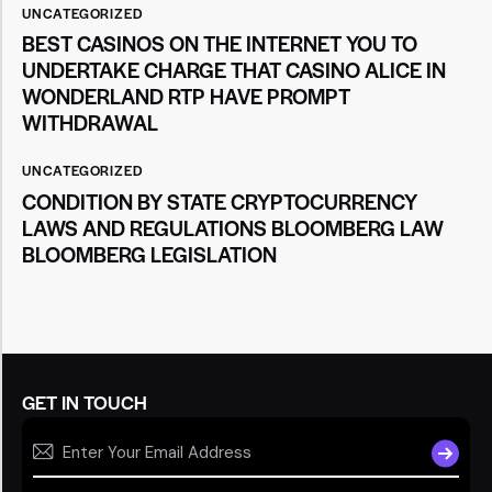
UNCATEGORIZED
BEST CASINOS ON THE INTERNET YOU TO
UNDERTAKE CHARGE THAT CASINO ALICE IN
WONDERLAND RTP HAVE PROMPT
WITHDRAWAL
UNCATEGORIZED
CONDITION BY STATE CRYPTOCURRENCY
LAWS AND REGULATIONS BLOOMBERG LAW
BLOOMBERG LEGISLATION
GET IN TOUCH
SUBSCR