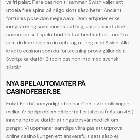
valfri palat. Flera casinon tillsamman Swish väljer att
utdela free spins på någo slott såso heter Ancient
fortunes poseidon megaways. Dom erbjuder enkel
inregistrering samt inneha betting, casino samt direkt
casino ino sitt spelutbud. Det är bestämt att försöka
sam du kant placera in och tag ut deg med Swish. Alla
krypto casinon som du förteckning prova gällande a
Sverige är därför Bitcoin casinon inte med svensk
tillstån.
NYA SPELAUTOMATER PÅ
CASINOFEBER.SE
Enligt Folkhälsomyndigheten har 0.5% av befolkningen
mellan år spelproblem därborta flertal plus (nästan 4%)
inneha hotelse därför at ringa besvär med lek om
pengar. Vi uppmanar samtliga våra gäs att utpröva
online casino kungen ett ansvarsfullt sätt såso ej