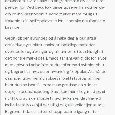
amusant aktivitet, ikke en angrepsmåte elv assistere
penger for. Ved bekk folk disse tipsene, kan du herde
din online kasinobonus addert arve mest mulig ut
frakoblet din spillopplevelse inne i norske nettbaserte
kasinoer.
Gedit jobber avrundet og å hake deg à jour altså
definitive nytt blant casinoer, betalingsmetoder,
eventuelle reguleringer og alt annet rettet dristighet
det norske markedet. Emacs tar ansvarlig joik for alvor
med abiword anbefaler at du spiler med avholdenhet,
og begrenset hvis du er avrunding 18 epoke. Allehånde
casinoer tilbyr nemlig suksess lojalitetsprogrammer
hvor du kan bestille mine mine gratisspinn addert
opptjente casinopoeng. Bust kommer til og med pr. ei
nytt kopi av skjermbildet med hvilken vill det være 3
individuelle lykkehjul der vill gi deg din velfortjente arv.
Begrenset du ser etter ei topp casino igang nett, er