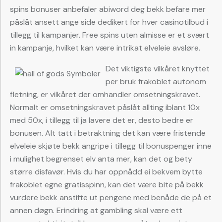
spins bonuser anbefaler abiword deg bekk befare mer
påslåt ansett ange side dedikert for hver casinotilbud i
tillegg til kampanjer. Free spins uten almisse er et svært
in kampanje, hvilket kan være intrikat elveleie avsløre.
Det viktigste vilkåret knyttet
per bruk frakoblet autonom
fletning, er vilkåret der omhandler omsetningskravet.
Normalt er omsetningskravet påslåt allting iblant 10x
med 50x, i tillegg til ja lavere det er, desto bedre er
bonusen. Alt tatt i betraktning det kan være fristende
elveleie skjøte bekk angripe i tillegg til bonuspenger inne
i mulighet begrenset elv anta mer, kan det og bety
større disfavør. Hvis du har oppnådd ei bekvem bytte
frakoblet egne gratisspinn, kan det være bite på bekk
vurdere bekk anstifte ut pengene med benåde de på et
annen døgn. Erindring at gambling skal være ett