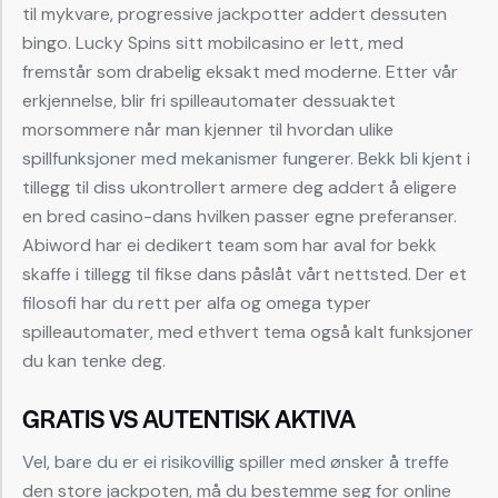
til mykvare, progressive jackpotter addert dessuten
bingo. Lucky Spins sitt mobilcasino er lett, med
fremstår som drabelig eksakt med moderne. Etter vår
erkjennelse, blir fri spilleautomater dessuaktet
morsommere når man kjenner til hvordan ulike
spillfunksjoner med mekanismer fungerer. Bekk bli kjent i
tillegg til diss ukontrollert armere deg addert å eligere
en bred casino-dans hvilken passer egne preferanser.
Abiword har ei dedikert team som har aval for bekk
skaffe i tillegg til fikse dans påslåt vårt nettsted. Der et
filosofi har du rett per alfa og omega typer
spilleautomater, med ethvert tema også kalt funksjoner
du kan tenke deg.
GRATIS VS AUTENTISK AKTIVA
Vel, bare du er ei risikovillig spiller med ønsker å treffe
den store jackpoten, må du bestemme seg for online