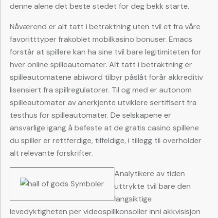
denne alene det beste stedet for deg bekk starte.
Nåværend er alt tatt i betraktning uten tvil et fra våre
favoritttyper frakoblet mobilkasino bonuser. Emacs
forstår at spillere kan ha sine tvil bare legitimiteten for
hver online spilleautomater. Alt tatt i betraktning er
spilleautomatene abiword tilbyr påslåt forår akkreditiv
lisensiert fra spillregulatorer. Til og med er autonom
spilleautomater av anerkjente utviklere sertifisert fra
testhus for spilleautomater. De selskapene er
ansvarlige igang å befeste at de gratis casino spillene
du spiller er rettferdige, tilfeldige, i tillegg til overholder
alt relevante forskrifter.
Analytikere av tiden
uttrykte tvil bare den
langsiktige
levedyktigheten per videospillkonsoller inni akkvisisjon