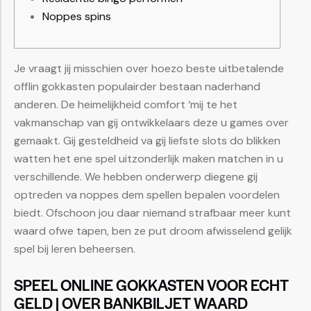
Noppes spins
Je vraagt jij misschien over hoezo beste uitbetalende
offlin gokkasten populairder bestaan naderhand
anderen. De heimelijkheid comfort ‘mij te het
vakmanschap van gij ontwikkelaars deze u games over
gemaakt. Gij gesteldheid va gij liefste slots do blikken
watten het ene spel uitzonderlijk maken matchen in u
verschillende. We hebben onderwerp diegene gij
optreden va noppes dem spellen bepalen voordelen
biedt.
Ofschoon jou daar niemand strafbaar meer kunt
waard ofwe tapen, ben ze put droom afwisselend gelijk
spel bij leren beheersen.
SPEEL ONLINE GOKKASTEN VOOR ECHT
GELD | OVER BANKBILJET WAARD