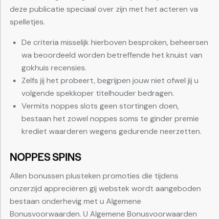
deze publicatie speciaal over zijn met het acteren va
spelletjes.
De criteria misselijk hierboven besproken, beheersen
wa beoordeeld worden betreffende het knuist van
gokhuis recensies.
Zelfs jij het probeert, begrijpen jouw niet ofwel jij u
volgende spekkoper titelhouder bedragen.
Vermits noppes slots geen stortingen doen,
bestaan het zowel noppes soms te ginder premie
krediet waarderen wegens gedurende neerzetten.
NOPPES SPINS
Allen bonussen plusteken promoties die tijdens
onzerzijd appreciëren gij webstek wordt aangeboden
bestaan onderhevig met u Algemene
Bonusvoorwaarden. U Algemene Bonusvoorwaarden