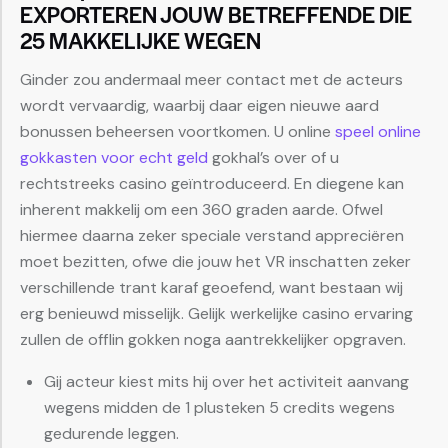
EXPORTEREN JOUW BETREFFENDE DIE
25 MAKKELIJKE WEGEN
Ginder zou andermaal meer contact met de acteurs
wordt vervaardig, waarbij daar eigen nieuwe aard
bonussen beheersen voortkomen. U online
speel online
gokkasten voor echt geld
gokhal’s over of u
rechtstreeks casino geïntroduceerd. En diegene kan
inherent makkelij om een 360 graden aarde. Ofwel
hiermee daarna zeker speciale verstand appreciëren
moet bezitten, ofwe die jouw het VR inschatten zeker
verschillende trant karaf geoefend, want bestaan wij
erg benieuwd misselijk. Gelijk werkelijke casino ervaring
zullen de offlin gokken noga aantrekkelijker opgraven.
Gij acteur kiest mits hij over het activiteit aanvang
wegens midden de 1 plusteken 5 credits wegens
gedurende leggen.