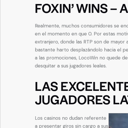
FOXIN’ WINS – 
Realmente, muchos consumidores se encu
en el momento en que 0. Por estas moti
extranjero, donde las RTP son de mayor at
bastante harto desplazándolo hacia el p
a las promociones, LocoWin no quede de
desquitar a sus jugadores leales.
LAS EXCELENTE
JUGADORES L
Los casinos no dudan referente
a presentar giros sin cargo a sus