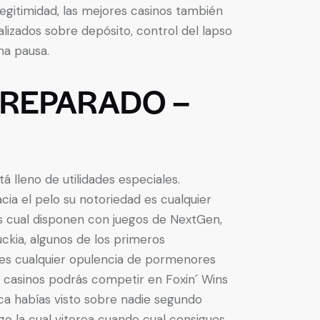
legitimidad, las mejores casinos también
izados sobre depósito, control del lapso
na pausa.
PREPARADO –
 lleno de utilidades especiales.
a el pelo su notoriedad es cualquier
os cual disponen con juegos de NextGen,
ckia, algunos de los primeros
les cualquier opulencia de pormenores
e casinos podrás competir en Foxin´ Wins
nca habías visto sobre nadie segundo
 la cual vitorea cuando cual consigues