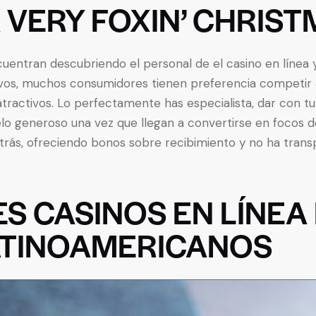
A VERY FOXIN’ CHRIS
entran descubriendo el personal de el casino en línea
vos, muchos consumidores tienen preferencia competir a
ractivos. Lo perfectamente has especialista, dar con tu 
elo generoso una vez que llegan a convertirse en focos 
trás, ofreciendo bonos sobre recibimiento y no ha tran
S CASINOS EN LÍNEA
ATINOAMERICANOS