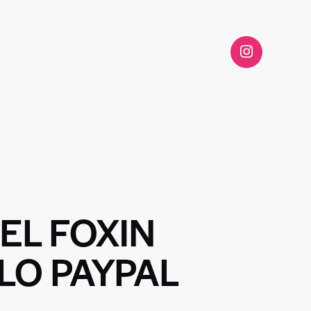
EL FOXIN
LO PAYPAL