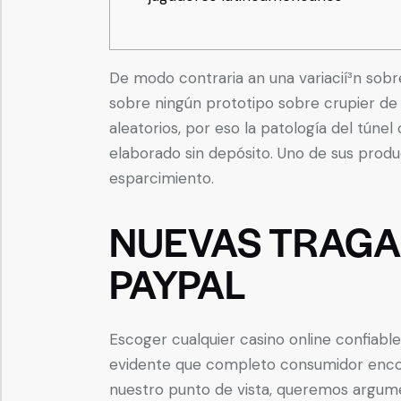
De modo contraria an una variacií³n sobre 
sobre ningún prototipo sobre crupier de 
aleatorios, por eso la patologí­a del tún
elaborado sin depósito.
Uno de sus produc
esparcimiento.
NUEVAS TRAGA
PAYPAL
Escoger cualquier casino online confiable
evidente que completo consumidor encont
nuestro punto de vista, queremos argument