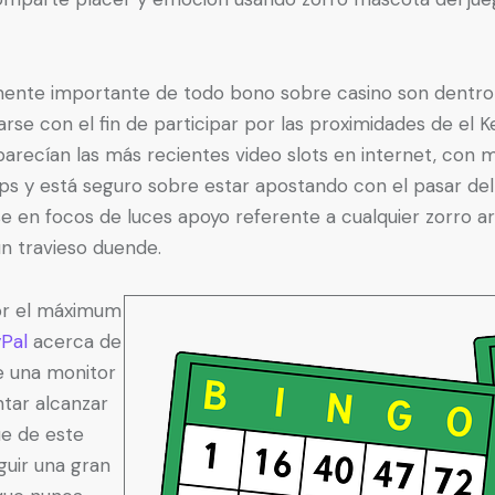
ente importante de todo bono sobre casino son dentro d
arse con el fin de participar por las proximidades de el K
recían las más recientes video slots en internet, con m
ips y está seguro sobre estar apostando con el pasar del
se en focos de luces apoyo referente a cualquier zorro ar
un travieso duende.
por el máximum
yPal
acerca de
de una monitor
ntar alcanzar
ue de este
uir una gran