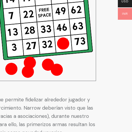
USD
INR
ue permite fidelizar alrededor jugador y
cimiento. Narrow deberían visto que las
acias a asociaciones), durante nuestro
ra ello, las primerizos armas resultan los