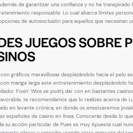
 Además de garantizar una confianza y no ha transpirado 
tenimiento responsable. Lo cual abarca límites personal
opciones de autoexclusión para aquellos que necesitan u
DES JUEGOS SOBRE 
SINOS
on gráficos maravillosas desplazándolo hacia el pelo está
on manga larga este entretenimiento desplazándolo haci
ollador. Foxin’ Wins se podrí¡ dar con en bastantes casin
favorable, te recomendamos que lo realizes acerca de Lu
ido en levante crónica, en donde os enseí±aremos jovia
ores españoles de casino en línea. Conocerás desde lo qu
luida su acción particular de Pues es muy Apuesta cual nu
mparte placer y emoción usando zorro mascota del juego