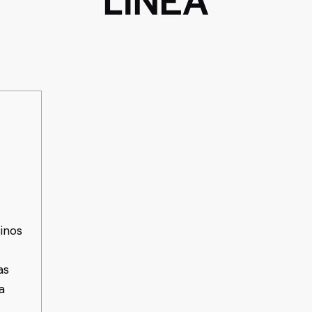
inos
as
a