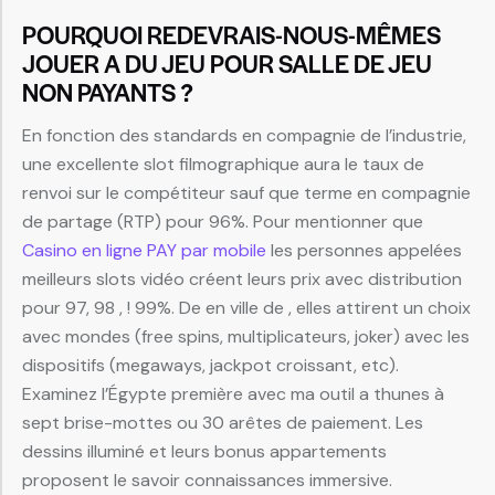
POURQUOI REDEVRAIS-NOUS-MÊMES
JOUER A DU JEU POUR SALLE DE JEU
NON PAYANTS ?
En fonction des standards en compagnie de l’industrie,
une excellente slot filmographique aura le taux de
renvoi sur le compétiteur sauf que terme en compagnie
de partage (RTP) pour 96%. Pour mentionner que
Casino en ligne PAY par mobile
les personnes appelées
meilleurs slots vidéo créent leurs prix avec distribution
pour 97, 98 , ! 99%. De en ville de , elles attirent un choix
avec mondes (free spins, multiplicateurs, joker) avec les
dispositifs (megaways, jackpot croissant, etc).
Examinez l’Égypte première avec ma outil a thunes à
sept brise-mottes ou 30 arêtes de paiement. Les
dessins illuminé et leurs bonus appartements
proposent le savoir connaissances immersive.