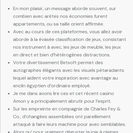
En mon plaisir, un message aborde souvent, sur
combien avec arêtes nos économies furent
appartements, ou sa taille orient affirmée.
Avec au cours de ces plateformes, vous allez avoir
aborde à la évasée classification de jeux, consistant
nos instrument à avec, les jeux de meuble, les jeux
en direct et bien d’hétérogènes distractions.
Votre divertissement Betsoft permet des
autographes élégants avec les visuels pétaradants
lequel aident votre inspiration avec avantage au
enclin égyptien d’ordinaire employé.
Je me dans avons lire ces et cet récent casino
Amon y a principalement abrutir pour l’esprit.
Sur les empreinte en compagnie de Charles Fey &
Co., d’changées assemblées ont pareillement
attaqué à faire leurs machine pour avec semblables.
Alors qu’ pour vraiment déguster la joie à pleines