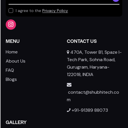
I agree to the
Privacy Policy
MENU
CONTACT US
Home
470A, Tower B1, Spaze I-
Tech Park, Sohna Road,
About Us
Gurugram, Haryana-
FAQ
122018, INDIA
Blogs
contact@shubhitech.co
m
+91-91389 88073
GALLERY