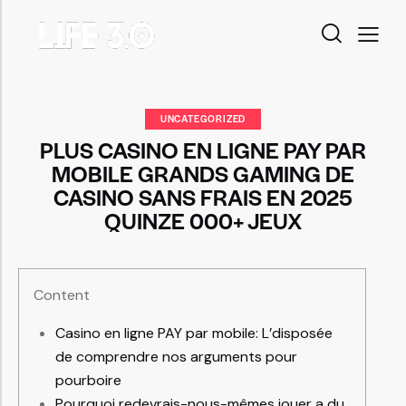
UNCATEGORIZED
PLUS CASINO EN LIGNE PAY PAR
MOBILE GRANDS GAMING DE
CASINO SANS FRAIS EN 2025
QUINZE 000+ JEUX
Content
Casino en ligne PAY par mobile: L’disposée
de comprendre nos arguments pour
pourboire
Pourquoi redevrais-nous-mêmes jouer a du