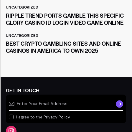
UNCATEGORIZED
RIPPLE TREND PORTS GAMBLE THIS SPECIFIC
GLORY CASINO ID LOGIN VIDEO GAME ONLINE
UNCATEGORIZED
BEST CRYPTO GAMBLING SITES AND ONLINE
CASINOS IN AMERICA TO OWN 2025
GET IN TOUCH
SUBSCR
I agree to the
Privacy Policy