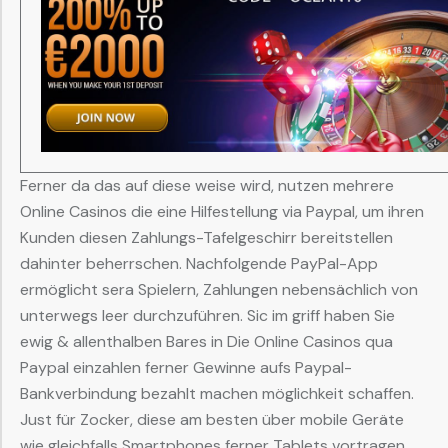
Ferner da das auf diese weise wird, nutzen mehrere
Online Casinos die eine Hilfestellung via Paypal, um ihren
Kunden diesen Zahlungs-Tafelgeschirr bereitstellen
dahinter beherrschen. Nachfolgende PayPal-App
ermöglicht sera Spielern, Zahlungen nebensächlich von
unterwegs leer durchzuführen. Sic im griff haben Sie
ewig & allenthalben Bares in Die Online Casinos qua
Paypal einzahlen ferner Gewinne aufs Paypal-
Bankverbindung bezahlt machen möglichkeit schaffen.
Just für Zocker, diese am besten über mobile Geräte
wie gleichfalls Smartphones ferner Tablets vortragen,