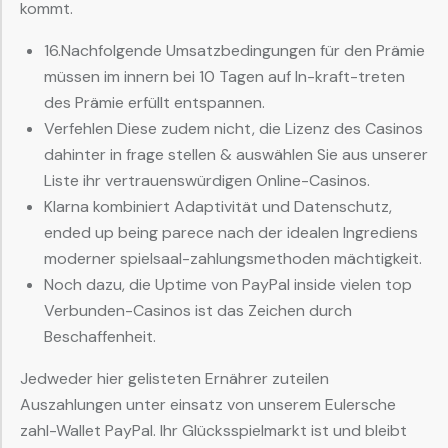
kommt.
16.Nachfolgende Umsatzbedingungen für den Prämie
müssen im innern bei 10 Tagen auf In-kraft-treten
des Prämie erfüllt entspannen.
Verfehlen Diese zudem nicht, die Lizenz des Casinos
dahinter in frage stellen & auswählen Sie aus unserer
Liste ihr vertrauenswürdigen Online-Casinos.
Klarna kombiniert Adaptivität und Datenschutz,
ended up being parece nach der idealen Ingrediens
moderner spielsaal-zahlungsmethoden mächtigkeit.
Noch dazu, die Uptime von PayPal inside vielen top
Verbunden-Casinos ist das Zeichen durch
Beschaffenheit.
Jedweder hier gelisteten Ernährer zuteilen
Auszahlungen unter einsatz von unserem Eulersche
zahl-Wallet PayPal. Ihr Glücksspielmarkt ist und bleibt