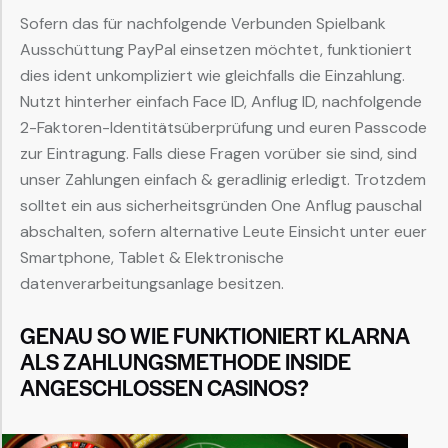
Sofern das für nachfolgende Verbunden Spielbank
Ausschüttung PayPal einsetzen möchtet, funktioniert
dies ident unkompliziert wie gleichfalls die Einzahlung.
Nutzt hinterher einfach Face ID, Anflug ID, nachfolgende
2-Faktoren-Identitätsüberprüfung und euren Passcode
zur Eintragung. Falls diese Fragen vorüber sie sind, sind
unser Zahlungen einfach & geradlinig erledigt. Trotzdem
solltet ein aus sicherheitsgründen One Anflug pauschal
abschalten, sofern alternative Leute Einsicht unter euer
Smartphone, Tablet & Elektronische
datenverarbeitungsanlage besitzen.
GENAU SO WIE FUNKTIONIERT KLARNA
ALS ZAHLUNGSMETHODE INSIDE
ANGESCHLOSSEN CASINOS?