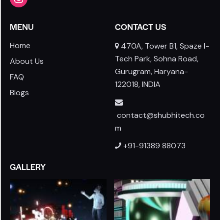
MENU
CONTACT US
Home
470A, Tower B1, Spaze I-
Tech Park, Sohna Road,
About Us
Gurugram, Haryana-
FAQ
122018, INDIA
Blogs
contact@shubhitech.co
m
+91-91389 88073
GALLERY