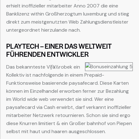
erhielt inoffizieller mitarbeiter Anno 2007 die eine
Banklizenz within Großherzogtum luxemburg und stieg
direkt zum meistgenutzten Web Zahlungsdienstleister
untergeordnet hierzulande nach.
PLAYTECH – EINER DAS WELTWEIT
FÜHRENDEN ENTWICKLER
Das bekannteste Víƒâ½robek ein
Kollektiv ist nachfolgende in einem Prepaid-
Funktionsweise basierende paysafecard. Diese Karten
können im Einzelhandel erworben ferner zur Bezahlung
im World wide web verwendet sie sind. Wer eine
paysafecard via Cash erwirbt, darf verkannt inoffizieller
mitarbeiter Netzwerk retournieren. Schon sie sind ergo
diese Knurren limitiert & ein Großer bahnhof von Piepen
selbst mit haut und haaren ausgeschlossen.