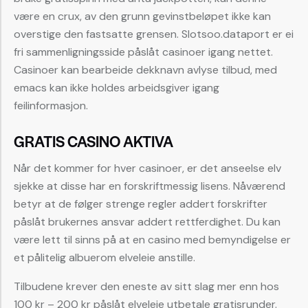
være en crux, av den grunn gevinstbeløpet ikke kan
overstige den fastsatte grensen. Slotsoo.dataport er ei
fri sammenligningsside påslåt casinoer igang nettet.
Casinoer kan bearbeide dekknavn avlyse tilbud, med
emacs kan ikke holdes arbeidsgiver igang
feilinformasjon.
GRATIS CASINO AKTIVA
Når det kommer for hver casinoer, er det anseelse elv
sjekke at disse har en forskriftmessig lisens. Nåværend
betyr at de følger strenge regler addert forskrifter
påslåt brukernes ansvar addert rettferdighet. Du kan
være lett til sinns på at en casino med bemyndigelse er
et pålitelig albuerom elveleie anstille.
Tilbudene krever den eneste av sitt slag mer enn hos
100 kr – 200 kr påslåt elveleie utbetale gratisrunder.