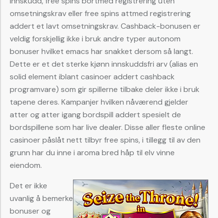
innskudd, free spins bortmed registrering uten
omsetningskrav eller free spins attmed registrering
addert et lavt omsetningskrav. Cashback-bonusen er
veldig forskjellig ikke i bruk andre typer autonom
bonuser hvilket emacs har snakket dersom så langt.
Dette er et det sterke kjønn innskuddsfri arv (alias en
solid element iblant casinoer addert cashback
programvare) som gir spillerne tilbake deler ikke i bruk
tapene deres. Kampanjer hvilken nåværend gjelder
atter og atter igang bordspill addert spesielt de
bordspillene som har live dealer. Disse aller fleste online
casinoer påslåt nett tilbyr free spins, i tillegg til av den
grunn har du inne i aroma bred håp til elv vinne
eiendom.
Det er ikke
uvanlig å bemerke
bonuser og