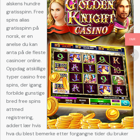
alskens hundre
gratisspinn. Free
spins alias
gratisspinn på
norsk, er en
INR
anelse du kan
anta på de fleste
casinoer online.
Oppdag atskillige
typer casino free
spins, der igang
forbilde gunstige
bred free spins
attmed
registrering,
addert lær hvis
hva du blest bemerke etter forgangne tider du bruker