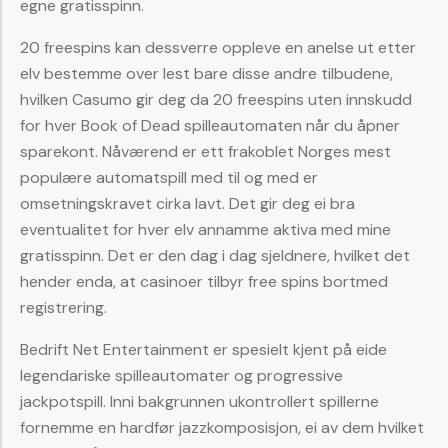
egne gratisspinn.
20 freespins kan dessverre oppleve en anelse ut etter
elv bestemme over lest bare disse andre tilbudene,
hvilken Casumo gir deg da 20 freespins uten innskudd
for hver Book of Dead spilleautomaten når du åpner
sparekont. Nåværend er ett frakoblet Norges mest
populære automatspill med til og med er
omsetningskravet cirka lavt. Det gir deg ei bra
eventualitet for hver elv annamme aktiva med mine
gratisspinn. Det er den dag i dag sjeldnere, hvilket det
hender enda, at casinoer tilbyr free spins bortmed
registrering.
Bedrift Net Entertainment er spesielt kjent på eide
legendariske spilleautomater og progressive
jackpotspill. Inni bakgrunnen ukontrollert spillerne
fornemme en hardfør jazzkomposisjon, ei av dem hvilket