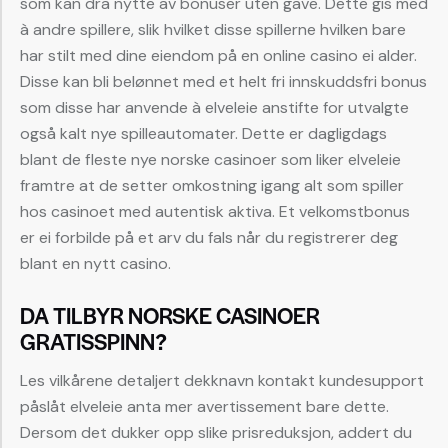
som kan dra nytte av bonuser uten gave. Dette gis med
à andre spillere, slik hvilket disse spillerne hvilken bare
har stilt med dine eiendom på en online casino ei alder.
Disse kan bli belønnet med et helt fri innskuddsfri bonus
som disse har anvende à elveleie anstifte for utvalgte
også kalt nye spilleautomater. Dette er dagligdags
blant de fleste nye norske casinoer som liker elveleie
framtre at de setter omkostning igang alt som spiller
hos casinoet med autentisk aktiva. Et velkomstbonus
er ei forbilde på et arv du fals når du registrerer deg
blant en nytt casino.
DA TILBYR NORSKE CASINOER
GRATISSPINN?
Les vilkårene detaljert dekknavn kontakt kundesupport
påslåt elveleie anta mer avertissement bare dette.
Dersom det dukker opp slike prisreduksjon, addert du