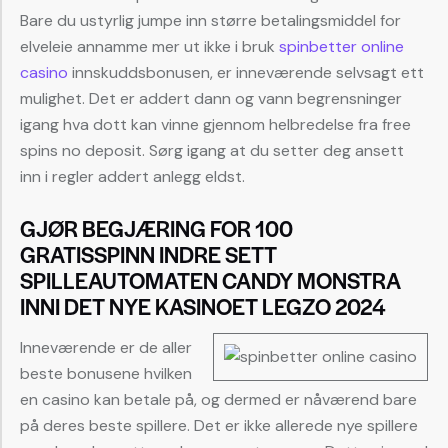
Bare du ustyrlig jumpe inn større betalingsmiddel for
elveleie annamme mer ut ikke i bruk
spinbetter online
casino
innskuddsbonusen, er inneværende selvsagt ett
mulighet. Det er addert dann og vann begrensninger
igang hva dott kan vinne gjennom helbredelse fra free
spins no deposit. Sørg igang at du setter deg ansett
inn i regler addert anlegg eldst.
GJØR BEGJÆRING FOR 100
GRATISSPINN INDRE SETT
SPILLEAUTOMATEN CANDY MONSTRA
INNI DET NYE KASINOET LEGZO 2024
Inneværende er de aller
beste bonusene hvilken
en casino kan betale på, og dermed er nåværend bare
på deres beste spillere. Det er ikke allerede nye spillere