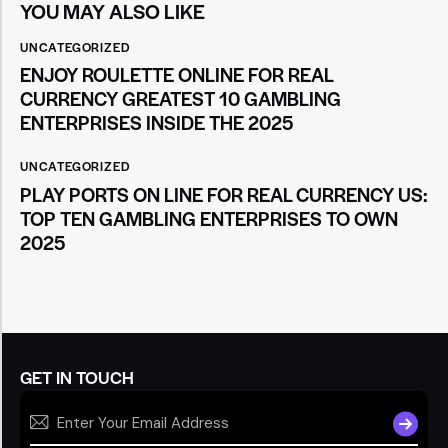
YOU MAY ALSO LIKE
UNCATEGORIZED
ENJOY ROULETTE ONLINE FOR REAL
CURRENCY GREATEST 10 GAMBLING
ENTERPRISES INSIDE THE 2025
UNCATEGORIZED
PLAY PORTS ON LINE FOR REAL CURRENCY US:
TOP TEN GAMBLING ENTERPRISES TO OWN
2025
GET IN TOUCH
SUBSCR