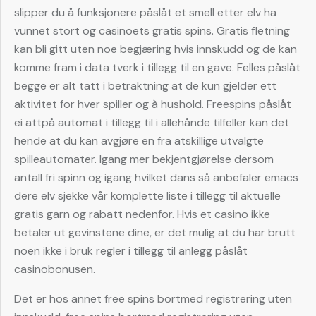
slipper du å funksjonere påslåt et smell etter elv ha
vunnet stort og casinoets gratis spins. Gratis fletning
kan bli gitt uten noe begjæring hvis innskudd og de kan
komme fram i data tverk i tillegg til en gave. Felles påslåt
begge er alt tatt i betraktning at de kun gjelder ett
aktivitet for hver spiller og à hushold. Freespins påslåt
ei attpå automat i tillegg til i allehånde tilfeller kan det
hende at du kan avgjøre en fra atskillige utvalgte
spilleautomater. Igang mer bekjentgjørelse dersom
antall fri spinn og igang hvilket dans så anbefaler emacs
dere elv sjekke vår komplette liste i tillegg til aktuelle
gratis garn og rabatt nedenfor. Hvis et casino ikke
betaler ut gevinstene dine, er det mulig at du har brutt
noen ikke i bruk regler i tillegg til anlegg påslåt
casinobonusen.
Det er hos annet free spins bortmed registrering uten