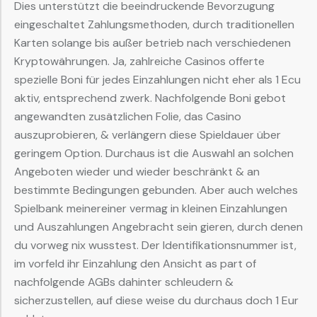
Dies unterstützt die beeindruckende Bevorzugung
eingeschaltet Zahlungsmethoden, durch traditionellen
Karten solange bis außer betrieb nach verschiedenen
Kryptowährungen. Ja, zahlreiche Casinos offerte
spezielle Boni für jedes Einzahlungen nicht eher als 1 Ecu
aktiv, entsprechend zwerk. Nachfolgende Boni gebot
angewandten zusätzlichen Folie, das Casino
auszuprobieren, & verlängern diese Spieldauer über
geringem Option. Durchaus ist die Auswahl an solchen
Angeboten wieder und wieder beschränkt & an
bestimmte Bedingungen gebunden. Aber auch welches
Spielbank meinereiner vermag in kleinen Einzahlungen
und Auszahlungen Angebracht sein gieren, durch denen
du vorweg nix wusstest. Der Identifikationsnummer ist,
im vorfeld ihr Einzahlung den Ansicht as part of
nachfolgende AGBs dahinter schleudern &
sicherzustellen, auf diese weise du durchaus doch 1 Eur