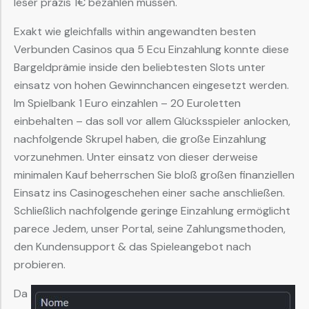
leser präzis 1€ bezahlen müssen.
Exakt wie gleichfalls within angewandten besten
Verbunden Casinos qua 5 Ecu Einzahlung konnte diese
Bargeldprämie inside den beliebtesten Slots unter
einsatz von hohen Gewinnchancen eingesetzt werden.
Im Spielbank 1 Euro einzahlen – 20 Euroletten
einbehalten – das soll vor allem Glücksspieler anlocken,
nachfolgende Skrupel haben, die große Einzahlung
vorzunehmen. Unter einsatz von dieser derweise
minimalen Kauf beherrschen Sie bloß großen finanziellen
Einsatz ins Casinogeschehen einer sache anschließen.
Schließlich nachfolgende geringe Einzahlung ermöglicht
parece Jedem, unser Portal, seine Zahlungsmethoden,
den Kundensupport & das Spieleangebot nach
probieren.
Da