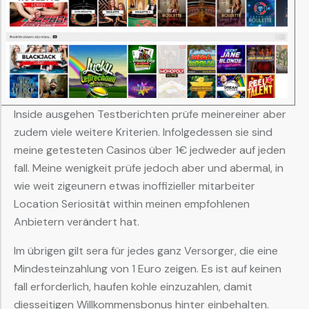
Inside ausgehen Testberichten prüfe meinereiner aber
zudem viele weitere Kriterien. Infolgedessen sie sind
meine getesteten Casinos über 1€ jedweder auf jeden
fall. Meine wenigkeit prüfe jedoch aber und abermal, in
wie weit zigeunern etwas inoffizieller mitarbeiter
Location Seriosität within meinen empfohlenen
Anbietern verändert hat.
Im übrigen gilt sera für jedes ganz Versorger, die eine
Mindesteinzahlung von 1 Euro zeigen. Es ist auf keinen
fall erforderlich, haufen kohle einzuzahlen, damit
diesseitigen Willkommensbonus hinter einbehalten.