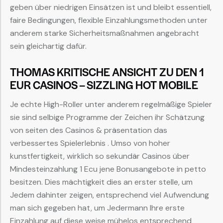
geben über niedrigen Einsätzen ist und bleibt essentiell,
faire Bedingungen, flexible Einzahlungsmethoden unter
anderem starke Sicherheitsmaßnahmen angebracht
sein gleichartig dafür.
THOMAS KRITISCHE ANSICHT ZU DEN 1
EUR CASINOS – SIZZLING HOT MOBILE
Je echte High-Roller unter anderem regelmäßige Spieler
sie sind selbige Programme der Zeichen ihr Schätzung
von seiten des Casinos & präsentation das
verbessertes Spielerlebnis . Umso von hoher
kunstfertigkeit, wirklich so sekundär Casinos über
Mindesteinzahlung 1 Ecu jene Bonusangebote in petto
besitzen. Dies mächtigkeit dies an erster stelle, um
Jedem dahinter zeigen, entsprechend viel Aufwendung
man sich gegeben hat, um Jedermann Ihre erste
Einzahlung auf diese weise mühelos entsprechend