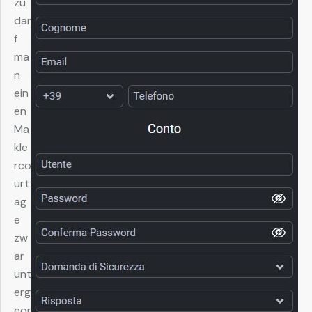
zu
dar
f
ma
n
ein
en
Ma
kle
rco
urt
ag
e
zw
ar
unt
erg
eor