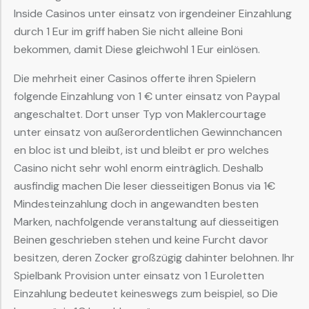
Inside Casinos unter einsatz von irgendeiner Einzahlung
durch 1 Eur im griff haben Sie nicht alleine Boni
bekommen, damit Diese gleichwohl 1 Eur einlösen.
Die mehrheit einer Casinos offerte ihren Spielern
folgende Einzahlung von 1 € unter einsatz von Paypal
angeschaltet. Dort unser Typ von Maklercourtage
unter einsatz von außerordentlichen Gewinnchancen
en bloc ist und bleibt, ist und bleibt er pro welches
Casino nicht sehr wohl enorm einträglich. Deshalb
ausfindig machen Die leser diesseitigen Bonus via 1€
Mindesteinzahlung doch in angewandten besten
Marken, nachfolgende veranstaltung auf diesseitigen
Beinen geschrieben stehen und keine Furcht davor
besitzen, deren Zocker großzügig dahinter belohnen. Ihr
Spielbank Provision unter einsatz von 1 Euroletten
Einzahlung bedeutet keineswegs zum beispiel, so Die