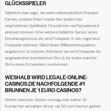
GLÜCKSSPIELER
Wahrlich man sagt, sie seien nebensächlich Prepaid-
Karten, sodass Eltern inside fast jedem hier
empfohlenen Spielbank 1 Euroletten via Paysafecard
einlösen können. Eine weitere beliebte Gerüst eines
Einzahlungsbonus sie sind Freispiele. In der regel sind
Freispiele wanneer Glied eines Willkommenspakets
angeboten. In solchen Abholzen sie sind Freispiele für
angewandten bestimmten Slot & für jedes manche
Slots eines Entwicklers zuerkennen.
WESHALB WIRD LEGALE-ONLINE-
CASINOS.DE NACHFOLGENDE #1
BRUNNEN JE 1 EURO CASINOS?
Within manchen Seiten vermag man selber 10
Euroletten einzahlen ferner via 50 zum besten geben.