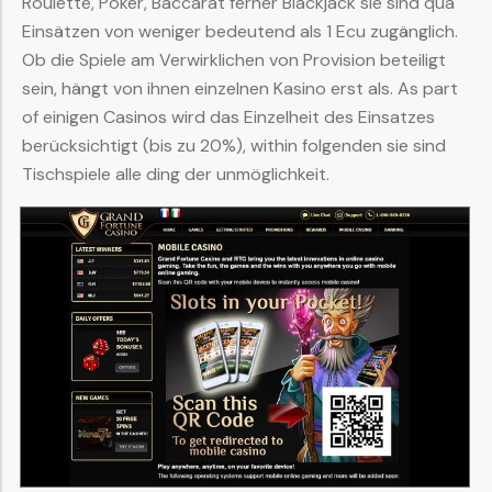
Roulette, Poker, Baccarat ferner Blackjack sie sind qua
Einsätzen von weniger bedeutend als 1 Ecu zugänglich.
Ob die Spiele am Verwirklichen von Provision beteiligt
sein, hängt von ihnen einzelnen Kasino erst als. As part
of einigen Casinos wird das Einzelheit des Einsatzes
berücksichtigt (bis zu 20%), within folgenden sie sind
Tischspiele alle ding der unmöglichkeit.